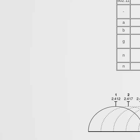
802.11
-
a
b
g
n
n