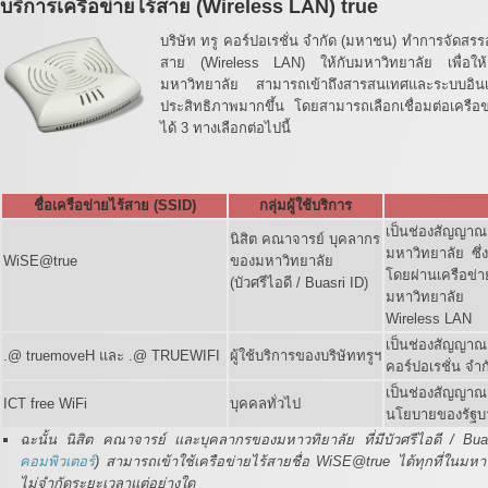
บริการเครือข่ายไร้สาย (Wireless LAN) true
บริษัท ทรู คอร์ปอเรชั่น จำกัด (มหาชน) ทำการจัดสรร
สาย (Wireless LAN) ให้กับมหาวิทยาลัย เพื่อใ
มหาวิทยาลัย สามารถเข้าถึงสารสนเทศและระบบอินเ
ประสิทธิภาพมากขึ้น โดยสามารถเลือกเชื่อมต่อเครือข่
ได้ 3 ทางเลือกต่อไปนี้
ชื่อเครือข่ายไร้สาย (SSID)
กลุ่มผู้ใช้บริการ
เป็นช่องสัญญาณ
นิสิต คณาจารย์ บุคลากร
มหาวิทยาลัย ซึ่
WiSE@true
ของมหาวิทยาลัย
โดยผ่านเครื
(บัวศรีไอดี / Buasri ID)
มหาวิทยาลัย ต
Wireless LAN
เป็นช่องสัญญา
.@ truemoveH และ .@ TRUEWIFI
ผู้ใช้บริการของบริษัททรูฯ
คอร์ปอเรชั่น จำ
เป็นช่องสัญญาณเ
ICT free WiFi
บุคคลทั่วไป
นโยบายของรัฐบ
ฉะนั้น นิสิต คณาจารย์ และบุคลากรของมหาวทิยาลัย ที่มีบัวศรีไอดี / Bua
คอมพิวเตอร์
) สามารถเข้าใช้เครือข่ายไร้สายชื่อ WiSE@true ได้ทุกที่ในมหา
ไม่จำกัดระยะเวลาแต่อย่างใด